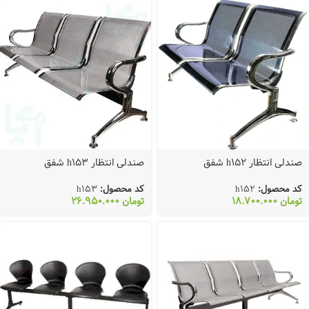
صندلی انتظار h152 شفق
صندلی انتظار h153 شفق
کد محصول:
h152
کد محصول:
h153
تومان
18.700.000
تومان
26.950.000