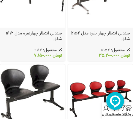
صندلی انتظار چهار نفره مدل h154
صندلی انتظار چهارنفره مدل n112
شفق
شفق
کد محصول:
h154
کد محصول:
n112
تومان
35.200.000
تومان
7.150.000
روشگاه
فیلترها
سبد خرید
حساب کاربری من