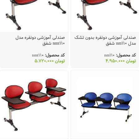
صندلی آموزشی دونفره بدون تشک
صندلی آموزشی دونفره مدل
مدل nm110 شفق
nmt110 شفق
کد محصول:
nm110
کد محصول:
nmt110
تومان
4.950.000
تومان
5.720.000