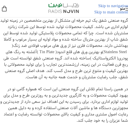
Skip to navigation
منو
Skip to main content
گروه صنعتی شفق یک تیم حرفه ای متشکل از بهترین متخصصین در زمینه تولید
لوازم اداری می ­باشد. کیفیت محصولات تولید شده توسط این شرکت زبانزد
مشتریان شده است. چرا که تمامی محصولات پلاستیکی تولید شده توسط این
شفق شاپ از بهترین متریال ساخته شده و مواد اولیه ای بسیار مرغوب و کاملا
بهداشتی دارند. محصولات فلزی نیز از ورق­ های مرغوب فولادی ضد زنگ(
Stainless Steel)و بهترین ورق ­های قلع اندود( Tin Plate )آغشته به رنگ­ های
پودری( الکترواستاتیک )ساخته شده ­اند. گروه صنعتی شفق توانسته است طی
ربع قرن فعالیت در این زمینه، ارزشمندترین تجارب را برای تولید محصولاتی با
بهترین کیفیت و متنوع­ ترین طرح و مدل کسب کند. هدف اصلی گروه صنعتی
شفق، جلب رضایت مشتریان و خدمت همه جانبه به آن ­هاست.
در همین راستا تمام تلاش این گروه صنعتی این است که همواره گامی نو در
بهبود کیفیت محصولات و به ­کارگیری جدیدترین و به ­روزترین طرح و مدل برای
تولید لوازم اداری بردارد. برای رسیدن به این اهداف نیز سعی دارد از جدیدترین و
مجهزترین دستگاه­ ها و ماشین ­آلات صنعتی استفاده کرده و به­ دلیل همین
رعایت اصول مشتری مداری و کیفیت بالای محصولات توانسته رضایت و اعتماد
شما عزیزان را به­ خود جلب کند.