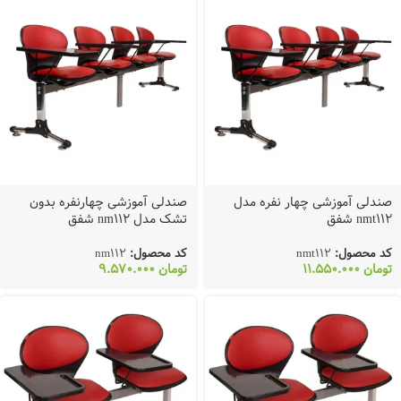
صندلی آموزشی چهار نفره مدل
صندلی آموزشی چهارنفره بدون
nmt112 شفق
تشک مدل nm112 شفق
کد محصول:
nmt112
کد محصول:
nm112
تومان
11.550.000
تومان
9.570.000