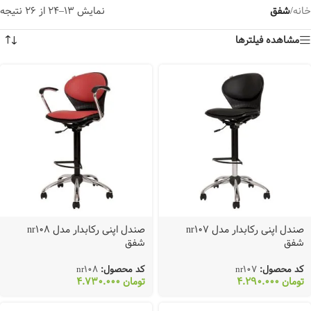
خانه
/
شفق
نمایش 13–24 از 26 نتیجه
مشاهده فیلترها
صندل اپنی رکابدار مدل nr107
صندل اپنی رکابدار مدل nr108
شفق
شفق
کد محصول:
nr107
کد محصول:
nr108
تومان
4.290.000
تومان
4.730.000