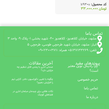
کد محصول:
h930u
تومان
33.000.000
تماس باما
مشهد، خیابان کلاهدوز- کلاهدوز 40- شهید بخشی 1- پلاک 9- واحد 3
انبار: مشهد، خیابان شهید طرحچی طوسی، طرحچی 5
تلفن: 05137133269 همراه: 09023003711
پیوندهای مفید
آخرین مقالات
چرا رادیس نوین معتبر
صندلی اداری با پشتی قابل تنظیم چه
است؟
مزایایی دارد؟
حریم خصوصی
چگونه با تغییر دکوراسیون دفتر، کارایی تیم
را افزایش دهیم؟
تماس باما
نکات طلایی برای چیدمان مبلمان اداری در
فضاهای کوچک
درباره ما