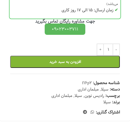
می‌باشد)
✔
زمان ارسال: 15 الی 17 روز کاری
جهت مشاوره رایگان تماس بگیرید
09023003711
افزودن به سبد خرید
شناسه محصول:
f16p2
دسته:
سیلا
,
مبلمان اداری
برچسب:
رادیس نوین
,
سیلا
,
مبلمان اداری
برند:
سیلا
اشتراک گذاری: