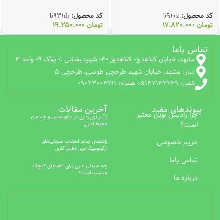
کد محصول:
b910z
کد محصول:
b931dj
تومان
17.820.000
تومان
19.250.000
تماس باما
مشهد، خیابان کلاهدوز- کلاهدوز 40- شهید بخشی 1- پلاک 9- واحد 3
انبار: مشهد، خیابان شهید طرحچی طوسی، طرحچی 5
تلفن: 05137133269 همراه: 09023003711
پیوندهای مفید
آخرین مقالات
چرا رادیس نوین معتبر
تأثیر نورپردازی در دکوراسیون و چیدمان
است؟
محیط اداری
حریم خصوصی
راهنمای جامع انتخاب صندلی‌های
ارگونومیک برای دفاتر کاری
تماس باما
چه صندلی اداری برای فضاهای کوچک
مناسب است؟
درباره ما