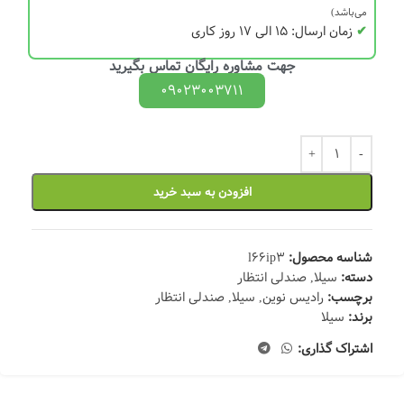
می‌باشد)
✔
زمان ارسال: 15 الی 17 روز کاری
جهت مشاوره رایگان تماس بگیرید
09023003711
افزودن به سبد خرید
شناسه محصول:
l66ip3
دسته:
سیلا
,
صندلی انتظار
برچسب:
رادیس نوین
,
سیلا
,
صندلی انتظار
برند:
سیلا
اشتراک گذاری: