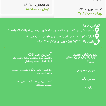
صنعت
کد محصول:
k931dj
تومان
18.150.000
کد محصول:
b910z
تومان
17.820.000
تماس باما
مشهد، خیابان کلاهدوز- کلاهدوز 40- شهید بخشی 1- پلاک 9- واحد 3
انبار: مشهد، خیابان شهید طرحچی طوسی، طرحچی 5
تلفن: 05137133269 همراه: 09023003711
پیوندهای مفید
آخرین مقالات
چرا رادیس نوین معتبر
راهنمای خرید صندلی و مبلمان اداری برای
است؟
ایجاد فضایی مدرن و حرفه‌ای
حریم خصوصی
دکوراسیون دفتر خانگی؛ نکاتی برای چیدمان
و انتخاب مبلمان
تماس باما
آیا صندلی‌های اداری گیمینگ برای کار
مناسب هستند؟
درباره ما