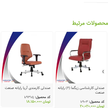
محصولات مرتبط
صندلی کارشناسی زیگما (2) رایانه
صندلی کارمندی آریا رایانه صنعت
صنعت
کد محصول:
k931dj
تومان
18.150.000
کد محصول:
b903
تومان
20.020.000