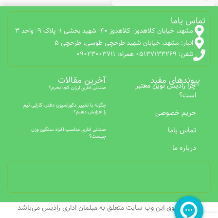
تماس باما
مشهد، خیابان کلاهدوز- کلاهدوز 40- شهید بخشی 1- پلاک 9- واحد 3
انبار: مشهد، خیابان شهید طرحچی طوسی، طرحچی 5
تلفن: 05137133269 همراه: 09023003711
پیوندهای مفید
آخرین مقالات
چرا رادیس نوین معتبر
صندلی اداری ارزان کجا بخرم؟
است؟
چگونه با تغییر دکوراسیون دفتر، کارایی تیم
حریم خصوصی
را افزایش دهیم؟
تماس باما
صندلی اداری مناسب افراد سنگین وزن
چیست؟
درباره ما
تمامی حقوق این وب سایت متعلق به مبلمان اداری رادیس می‌باشد