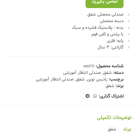
تماس بگیرید
صندلی محصلی شفق
دسته محصلی
بدنه : پلاستیک فشرده و سبک
با پشتی و کفی فوم
پایه: فلزی
گارانتی: 3 سال
شناسه محصول:
nmt111
دسته:
شفق
,
صندلی انتظار آموزشی
برچسب:
رادیس نوین
,
شفق
,
صندلی انتظار آموزشی
برند:
شفق
اشتراک گذاری:
توضیحات تکمیلی
برند
شفق