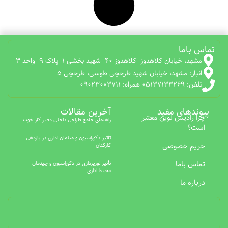
تماس باما
مشهد، خیابان کلاهدوز- کلاهدوز 40- شهید بخشی 1- پلاک 9- واحد 3
انبار: مشهد، خیابان شهید طرحچی طوسی، طرحچی 5
تلفن: 05137133269 همراه: 09023003711
پیوندهای مفید
آخرین مقالات
چرا رادیس نوین معتبر
راهنمای جامع طراحی داخلی دفتر کار خوب
است؟
تأثیر دکوراسیون و مبلمان اداری در بازدهی
حریم خصوصی
کارکنان
تماس باما
تأثیر نورپردازی در دکوراسیون و چیدمان
محیط اداری
درباره ما