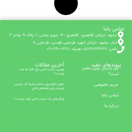
تماس باما
مشهد، خیابان کلاهدوز- کلاهدوز 40- شهید بخشی 1- پلاک 9- واحد 3
انبار: مشهد، خیابان شهید طرحچی طوسی، طرحچی 5
تلفن: 05137133269 همراه: 09023003711
پیوندهای مفید
آخرین مقالات
چرا رادیس نوین معتبر
بهترین صندلی اداری برای افراد قد بلند
است؟
چیست؟
حریم خصوصی
اصول دکوراسیون داخلی محیط کار؛ بهترین
چیدمان برای فضاهای اداری
تماس باما
ویژگی‌های یک صندلی اداری خوب چیست؟
درباره ما