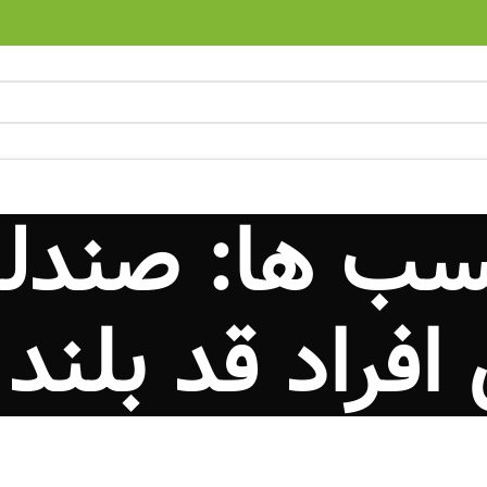
سب ها: صندلی
 افراد قد بلند