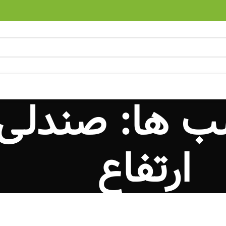
ب ها: صندلی 
ارتفاع