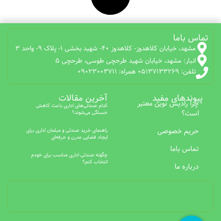
تماس باما
مشهد، خیابان کلاهدوز- کلاهدوز 40- شهید بخشی 1- پلاک 9- واحد 3
انبار: مشهد، خیابان شهید طرحچی طوسی، طرحچی 5
تلفن: 05137133269 همراه: 09023003711
پیوندهای مفید
آخرین مقالات
چرا رادیس نوین معتبر
کدام صندلی‌های اداری باعث کاهش
است؟
خستگی می‌شوند؟
حریم خصوصی
راهنمای خرید صندلی و مبلمان اداری برای
ایجاد فضایی مدرن و حرفه‌ای
تماس باما
چگونه صندلی اداری مناسب برای خودم
انتخاب کنم؟
درباره ما