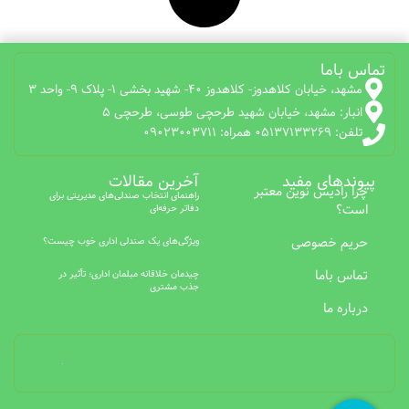
تماس باما
مشهد، خیابان کلاهدوز- کلاهدوز 40- شهید بخشی 1- پلاک 9- واحد 3
انبار: مشهد، خیابان شهید طرحچی طوسی، طرحچی 5
تلفن: 05137133269 همراه: 09023003711
پیوندهای مفید
آخرین مقالات
چرا رادیس نوین معتبر
راهنمای انتخاب صندلی‌های مدیریتی برای
است؟
دفاتر حرفه‌ای
حریم خصوصی
ویژگی‌های یک صندلی اداری خوب چیست؟
تماس باما
چیدمان خلاقانه مبلمان اداری؛ تأثیر در
جذب مشتری
درباره ما