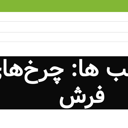
ب ها: چرخ‌ه
فرش