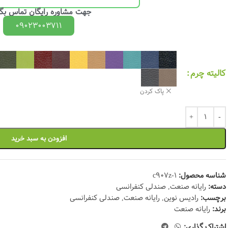
جهت مشاوره رایگان تماس بگی
09023003711
کالیته چرم
پاک کردن
افزودن به سبد خرید
شناسه محصول:
c907z-1
دسته:
رایانه صنعت
,
صندلی کنفرانسی
برچسب:
رادیس نوین
,
رایانه صنعت
,
صندلی کنفرانسی
برند:
رایانه صنعت
اشتراک گذاری: