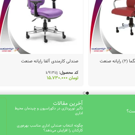
نه صنعت
صندلی کارمندی آلفا رایانه صنعت
کد محصول:
k913dj
تومان
15.730.000
آخرین مقالات
تأثیر نورپردازی در دکوراسیون و چیدمان محیط
است؟
اداری
چگونه انتخاب صندلی اداری مناسب بهره‌وری
کارکنان را افزایش می‌دهد؟