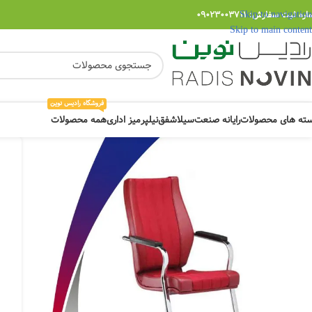
Skip to navigation
ره ثبت سفارش: 09023003711
Skip to main content
فروشگاه رادیس نوین
ته های محصولات
رایانه صنعت
سیلا
شفق
نیلپر
میز اداری
همه محصولات