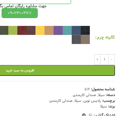
جهت مشاوره رایگان تماس بگی
09023003711
کالیته چرم
افزودن به سبد خرید
شناسه محصول:
k12
دسته:
سیلا
,
صندلی کارمندی
برچسب:
رادیس نوین
,
سیلا
,
صندلی کارمندی
برند:
سیلا
اشتراک گذاری: