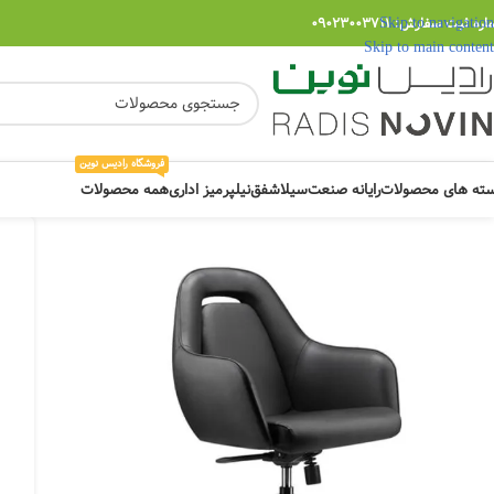
Skip to navigation
ره ثبت سفارش: 09023003711
Skip to main content
فروشگاه رادیس نوین
ته های محصولات
رایانه صنعت
سیلا
شفق
نیلپر
میز اداری
همه محصولات