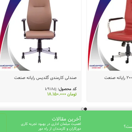
صندلی کارمندی گلدیس رایانه صنعت
کد محصول:
k918dj
تومان
18.150.000
آخرین مقالات
اهمیت مبلمان اداری در بهبود تجربه کاری
است؟
دورکاران و کارمندان از راه دور