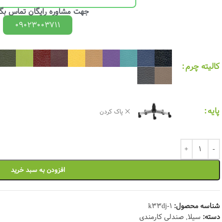
جهت مشاوره رایگان تماس بگی
09023003711
کالیته چرم
پایه
پاک کردن
افزودن به سبد خرید
شناسه محصول:
k33dj-1
دسته:
سیلا
,
صندلی کارمندی