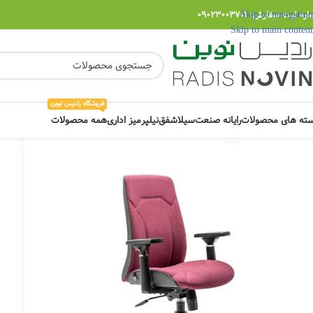
Skip to navigation
ره ثبت سفارش: 09023003711
Skip to main content
فروشگاه رادیس نوین
ته های محصولات
رایانه صنعت
سیلا
شفق
نیلپر
میز اداری
همه محصولات