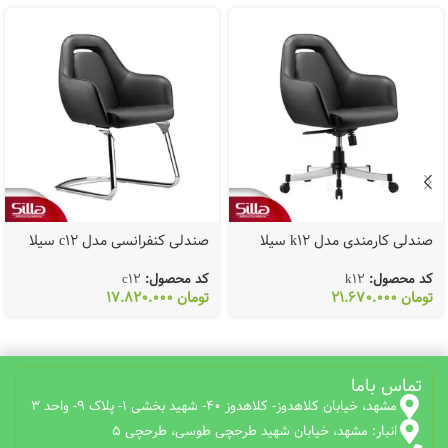
صندلی کارمندی مدل k12 سیلا
صندلی کنفرانسی مدل c12 سیلا
کد محصول:
k12
کد محصول:
c12
تومان
21.670.000
تومان
17.820.000
تماس باما
مشهد، خیابان کلاهدوز- کلاهدوز 40- شهید بخشی 1- پلاک 9- واحد 3
انبار: مشهد، خیابان شهید طرحچی طوسی، طرحچی 5