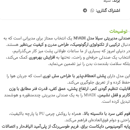
برند:
سیلا
اشتراک گذاری:
توضیحات
صندلی مدیریتی سیلا مدل M18DI
یک انتخاب ممتاز برای مدیرانی است که به
دنبال
ترکیبی از تکنولوژی ارگونومیک، طراحی مدرن و کیفیت بی‌نظیر
هستند.
در دنیای امروز که بسیاری از ما ساعات طولانی پشت میز کار می‌گذرانیم،
انتخاب یک صندلی حرفه‌ای و راحت، نه‌تنها به
افزایش بهره‌وری
کمک می‌کند،
بلکه سلامت بلندمدت بدن را نیز تضمین می‌نماید.
این مدل دارای
پشتی انعطاف‌پذیر با طراحی مش توری
است که جریان هوا را
حفظ کرده و از تعریق جلوگیری می‌کند.
قابلیت تنظیم گودی کمر، ارتفاع پشتی، عمق کفی، قدرت فنر مطابق با وزن
کاربر و قفل نشیمن
، M18DI را به یک صندلی مدیریتی چندمنظوره و هوشمند
تبدیل کرده است.
فوم کفی سرد با دانسیته بالا
، همراه با روکش چرمی PU یا پارچه باکیفیت،
راحتی و دوام فوق‌العاده‌ای فراهم می‌کند.
پایه آلومینیومی دایکاست براق
،
فریم طوسی‌رنگ از پلی‌آمید الیاف‌دار
و
اتصالات