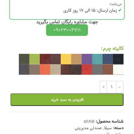
می‌باشد)
✔
زمان ارسال: 15 الی 17 روز کاری
جهت مشاوره رایگان تماس بگیرید
09023003711
کالیته چرم
افزودن به سبد خرید
شناسه محصول:
m18di
دسته:
سیلا
,
صندلی مدیریتی