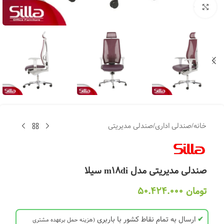
بزرگنمایی تصویر
خانه
/
صندلی اداری
/
صندلی مدیریتی
صندلی مدیریتی مدل m18di سیلا
تومان
50.424.000
✔
ارسال به تمام نقاط کشور با باربری
(هزینه حمل برعهده مشتری