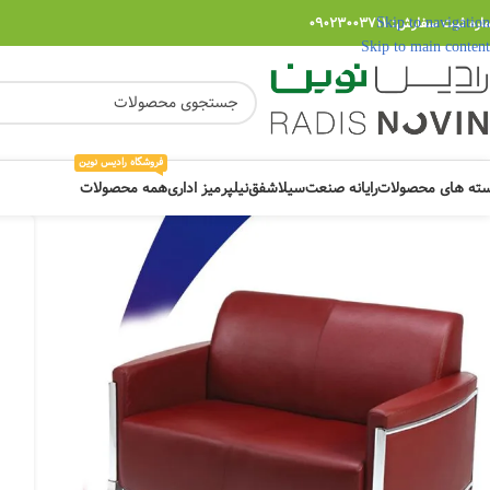
Skip to navigation
ره ثبت سفارش: 09023003711
Skip to main content
فروشگاه رادیس نوین
ته های محصولات
رایانه صنعت
سیلا
شفق
نیلپر
میز اداری
همه محصولات