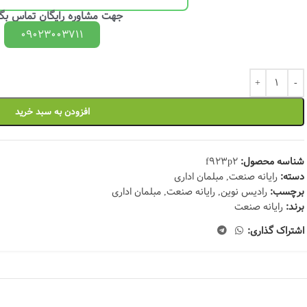
جهت مشاوره رایگان تماس بگی
09023003711
افزودن به سبد خرید
شناسه محصول:
f923p2
دسته:
رایانه صنعت
,
مبلمان اداری
برچسب:
رادیس نوین
,
رایانه صنعت
,
مبلمان اداری
برند:
رایانه صنعت
اشتراک گذاری: