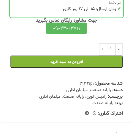
می‌باشد)
✔
زمان ارسال: 15 الی 17 روز کاری
جهت مشاوره رایگان تماس بگیرید
09023003711
افزودن به سبد خرید
شناسه محصول:
f932ip1
دسته:
رایانه صنعت
,
مبلمان اداری
برچسب:
رادیس نوین
,
رایانه صنعت
,
مبلمان اداری
برند:
رایانه صنعت
اشتراک گذاری: