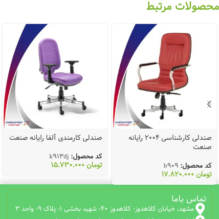
محصولات مرتبط
صندلی کارشناسی 2004 رایانه
صندلی کارمندی آلفا رایانه صنعت
صنعت
کد محصول:
k913dj
تومان
15.730.000
کد محصول:
b909
تومان
17.820.000
تماس باما
مشهد، خیابان کلاهدوز- کلاهدوز 40- شهید بخشی 1- پلاک 9- واحد 3